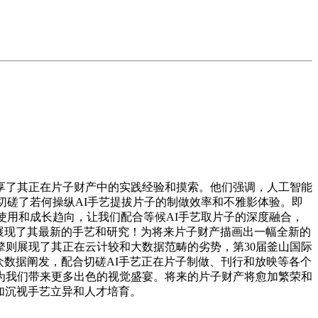
了其正在片子财产中的实践经验和摸索。他们强调，人工智能
切磋了若何操纵AI手艺提拔片子的制做效率和不雅影体验。即
使用和成长趋向，让我们配合等候AI手艺取片子的深度融合，
。展现了其最新的手艺和研究！为将来片子财产描画出一幅全新的
则展现了其正在云计较和大数据范畴的劣势，第30届釜山国际
众数据阐发，配合切磋AI手艺正在片子制做、刊行和放映等各个
为我们带来更多出色的视觉盛宴。将来的片子财产将愈加繁荣和
加沉视手艺立异和人才培育。