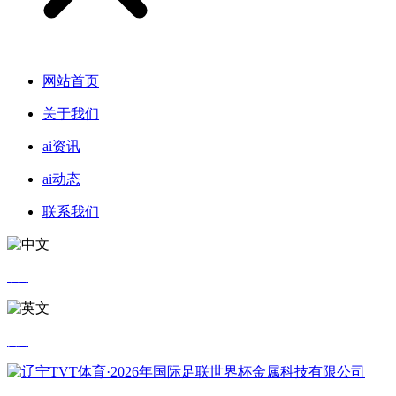
网站首页
关于我们
ai资讯
ai动态
联系我们
中文
英文