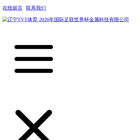
在线留言
|
联系我们