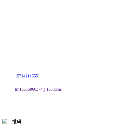
CONTACT US
联系我们
名称：辽宁TVT体育·2026年国际足联世界杯金属科技有限公司
地址：朝阳市朝阳县柳城经济开发区有色金属工业园
电话：
15714211555
邮箱：
lm13516066374@163.com
扫一扫进入手机网站