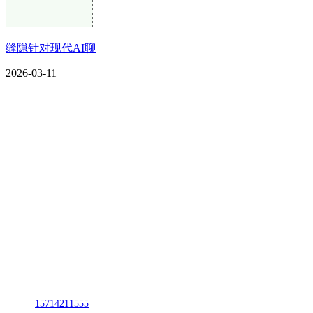
缝隙针对现代AI聊
2026-03-11
CONTACT US
联系我们
名称：辽宁TVT体育·2026年国际足联世界杯金属科技有限公司
地址：朝阳市朝阳县柳城经济开发区有色金属工业园
电话：
15714211555