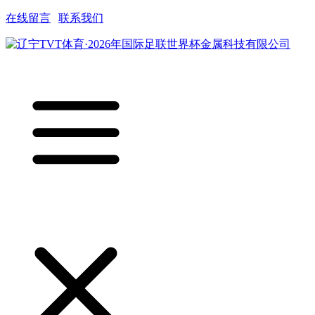
在线留言
|
联系我们