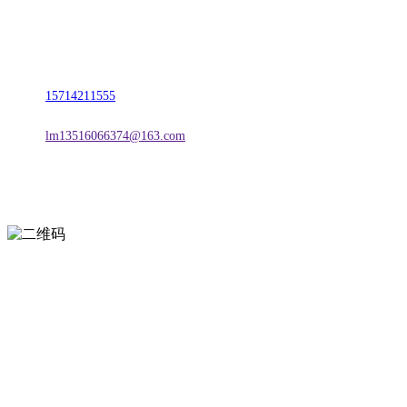
名称：辽宁TVT体育·2026年国际足联世界杯金属科技有限公司
地址：朝阳市朝阳县柳城经济开发区有色金属工业园
电话：
15714211555
邮箱：
lm13516066374@163.com
扫一扫进入手机网站
页面版权归辽宁TVT体育·2026年国际足联世界杯金属科技有限公