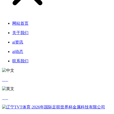
网站首页
关于我们
ai资讯
ai动态
联系我们
中文
英文