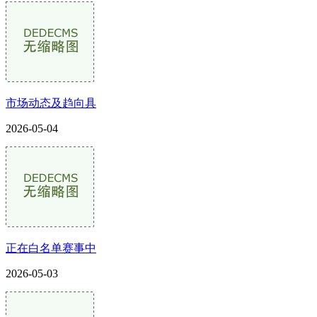
市场动态及趋向具
2026-05-04
正在白名单赛事中
2026-05-03