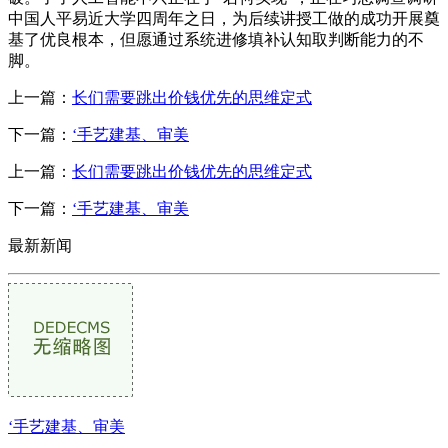
中国人平易近大学四周年之日，为后续讲授工做的成功开展奠
基了优良根本，但愿通过系统进修填补认知取判断能力的不
脚。
上一篇：
长们需要跳出价钱优先的思维定式
下一篇：
‘手艺建基、审美
上一篇：
长们需要跳出价钱优先的思维定式
下一篇：
‘手艺建基、审美
最新新闻
‘手艺建基、审美