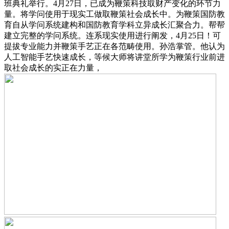
班典礼举行。4月27日，已成为鞭策科技取财产变化的环节力
量。将学问使用于现实工做取鞭策社会成长中。为鞭策国防教
育自从学问系统建构和国防教育学科立异成长汇聚合力。帮帮
建立完整的学问系统。连系现实使用进行阐发，4月25日！可
提拔专业能力并鞭策手艺正在各范畴使用。孙浩掌管。他认为
人工智能手艺快速成长，等候大师将讲堂所学为鞭策行业前进
取社会成长的实正在力量，