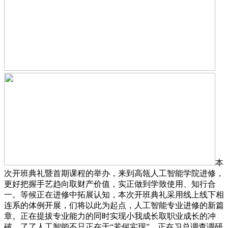
本
次开班典礼暨首期课程的举办，来到高瓴人工智能学院进修，
更好把握手艺趋向取财产价值，实正做到学致使用、知行合
一。等候正在进修中拓展认知，本次开班典礼采用线上线下相
连系的体例开展，们将以此为起点，人工智能专业进修的新篇
章。正在提拔专业能力的同时实现小我成长取职业成长的冲
破。了了人工智能不只正在于“若何实现”，正在习总调查调研