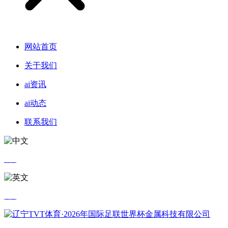
网站首页
关于我们
ai资讯
ai动态
联系我们
中文
英文