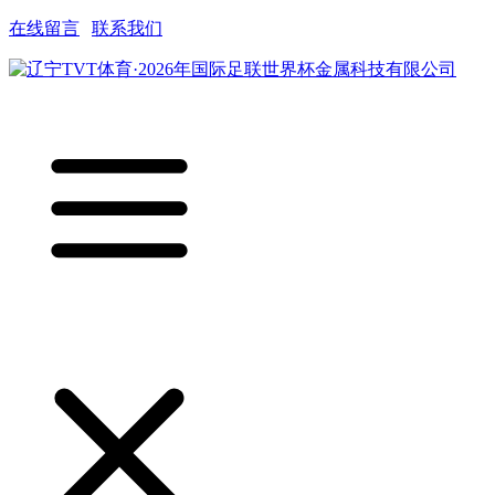
在线留言
|
联系我们