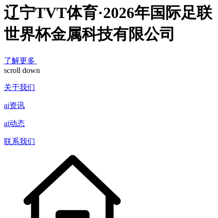
辽宁TVT体育·2026年国际足联
世界杯金属科技有限公司
了解更多
scroll down
关于我们
ai资讯
ai动态
联系我们