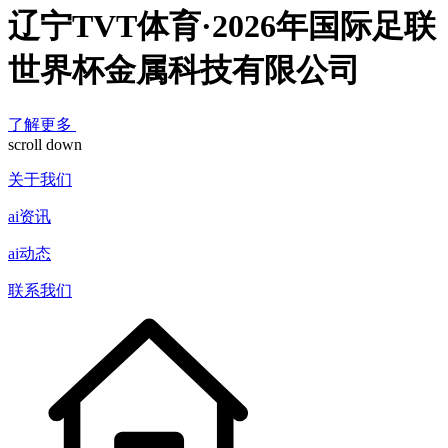
辽宁TVT体育·2026年国际足联
世界杯金属科技有限公司
了解更多
scroll down
关于我们
ai资讯
ai动态
联系我们