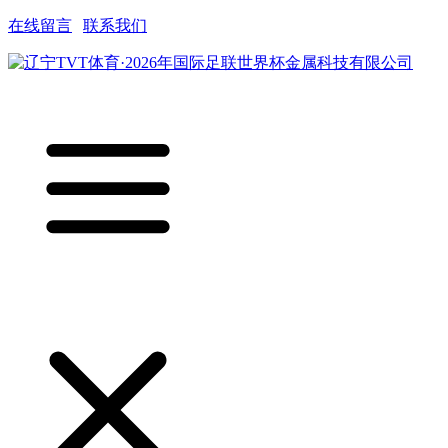
在线留言
|
联系我们