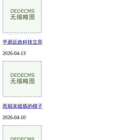
平易近政科技立异
2026-04-13
而颠末锻炼的模子
2026-04-10