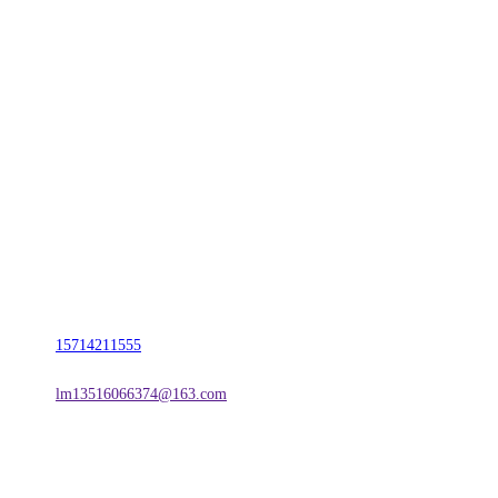
CONTACT US
联系我们
名称：辽宁TVT体育·2026年国际足联世界杯金属科技有限公司
地址：朝阳市朝阳县柳城经济开发区有色金属工业园
电话：
15714211555
邮箱：
lm13516066374@163.com