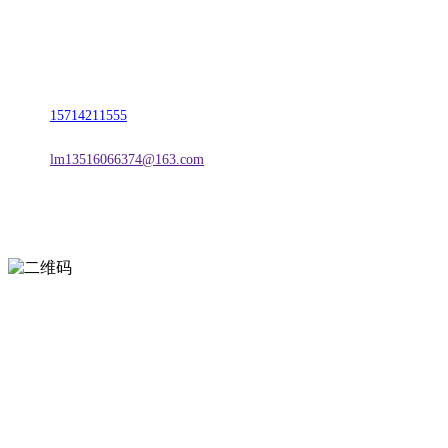
名称：辽宁TVT体育·2026年国际足联世界杯金属科技有限公司
地址：朝阳市朝阳县柳城经济开发区有色金属工业园
电话：
15714211555
邮箱：
lm13516066374@163.com
扫一扫进入手机网站