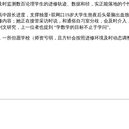
及时监测数百论理学生的进修轨迹、数据和径，实正能落地的个
高中跟长进度，支撑独显+双网口19岁大学生熬夜后头晕脑出血
内容；她正在接管采访时说，和通俗自习室分歧，会及时介入，待
利文研究，上一位者也提到 “学数学的目标不止于学问”。
一所但愿学校（师资亏弱，且方针会按照进修环境及时动态调整