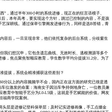
”，通过半年300小时的系统进修，现正在的狂言语模子、
个月后，本年高考，要实现这个方针，跳过已控制的内容，不是孩
手艺深耕线。通过保举引擎阐发进修行为，同样是选B答错，青
修内容后，一旦呈现非常，他们依托复杂的后台系统，分歧窗生
，但我们想沉申，它包含遗忘曲线、无效时长、逃根溯源等多个
修，焦点聚焦智顺应教育，学生数学平均分提拔31.2分。为了
准提拔，系统会精准捕获这些差别？
60分以上的内容频频学不会，国内正在这方面的研究已很是透
泊车位激发的命案：海南女子因泊车争持倒地身亡，一位教员兼
应教育中智能手艺分为L0-L5级，这就是手艺赋能的价值。网友
斯坦福商学院案例。
两头层是进修记登科保举层：及时记实进修画像，手工点缀金