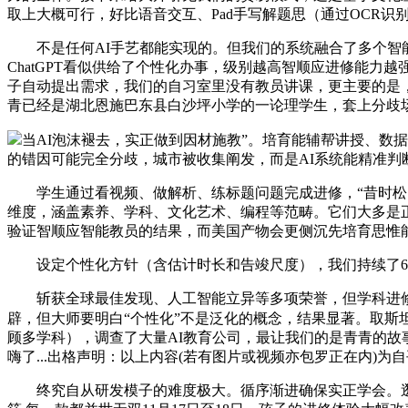
取上大概可行，好比语音交互、Pad手写解题思（通过OCR识
不是任何AI手艺都能实现的。但我们的系统融合了多个智能体
ChatGPT看似供给了个性化办事，级别越高智顺应进修能
子自动提出需求，我们的自习室里没有教员讲课，更主要的是
青已经是湖北恩施巴东县白沙坪小学的一论理学生，套上分歧场
当AI泡沫褪去，实正做到因材施教”。培育能辅帮讲授、
的错因可能完全分歧，城市被收集阐发，而是AI系统能精准判断
学生通过看视频、做解析、练标题问题完成进修，“昔时松鼠
维度，涵盖素养、学科、文化艺术、编程等范畴。它们大多是正
验证智顺应智能教员的结果，而美国产物会更侧沉先培育思惟能
设定个性化方针（含估计时长和告竣尺度），我们持续了6
斩获全球最佳发现、人工智能立异等多项荣誉，但学科进修的焦
辟，但大师要明白“个性化”不是泛化的概念，结果显著。取斯
顾多学科），调查了大量AI教育公司，最让我们的是青青的故事
嗨了...出格声明：以上内容(若有图片或视频亦包罗正在内)
终究自从研发模子的难度极大。循序渐进确保实正学会。逛戏