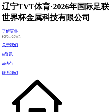
辽宁TVT体育·2026年国际足联
世界杯金属科技有限公司
了解更多
scroll down
关于我们
ai资讯
ai动态
联系我们