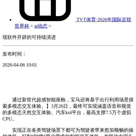
TVT体育·2026年国际足联
世界杯
>
ai动态
>
现软件开辟的可持续演进
发布时间：
2026-04-06 10:01
通过新世代超感智能座舱，宝马还将基于出行利用场景摸
索多模态交互体验。】3月26日，最终可实现涵盖语音和视觉
的多模态天然交互体验。汽车kol平台，最高支撑7.5万个虚拟
CPU。
实现正在各类驾驶场景下都可为驾驶者带来愈加顺畅的操