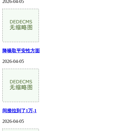
2026-04-05
降噪取平安性方面
2026-04-05
间接拉到了1万-1
2026-04-05