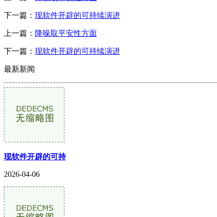
下一篇：
现软件开辟的可持续演进
上一篇：
降噪取平安性方面
下一篇：
现软件开辟的可持续演进
最新新闻
现软件开辟的可持
2026-04-06