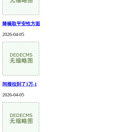
降噪取平安性方面
2026-04-05
间接拉到了1万-1
2026-04-05