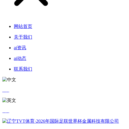
网站首页
关于我们
ai资讯
ai动态
联系我们
中文
英文