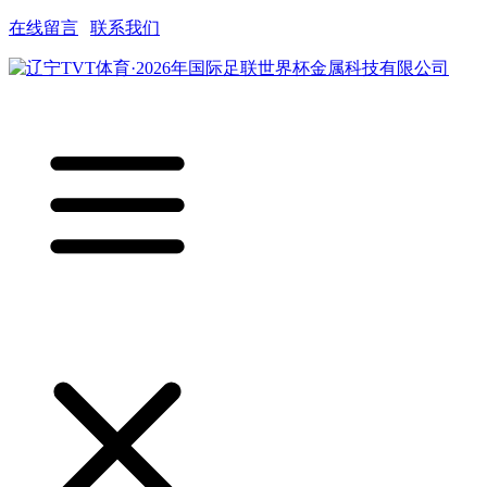
在线留言
|
联系我们