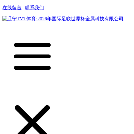
在线留言
|
联系我们