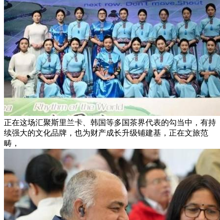
正在这场汇聚斯里兰卡、韩国等多国茶界代表的勾当中，有持
续强大的文化品牌，也为财产成长升级铺建基，正在文旅范
畴，