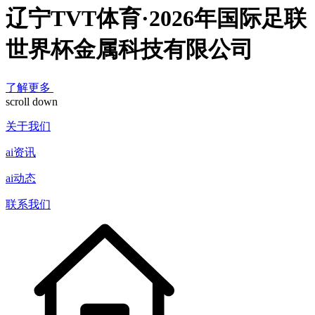
辽宁TVT体育·2026年国际足联
世界杯金属科技有限公司
了解更多
scroll down
关于我们
ai资讯
ai动态
联系我们