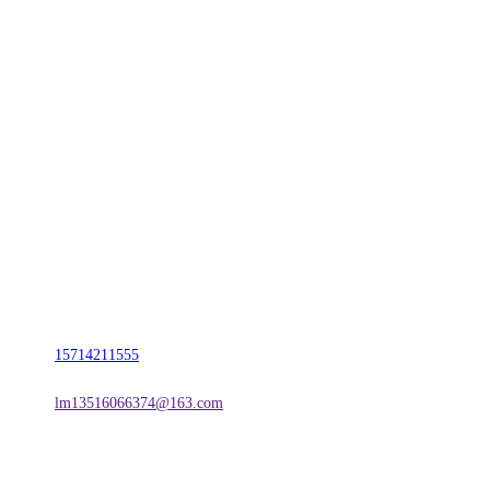
CONTACT US
联系我们
名称：辽宁TVT体育·2026年国际足联世界杯金属科技有限公司
地址：朝阳市朝阳县柳城经济开发区有色金属工业园
电话：
15714211555
邮箱：
lm13516066374@163.com