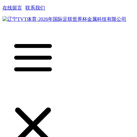
在线留言
|
联系我们