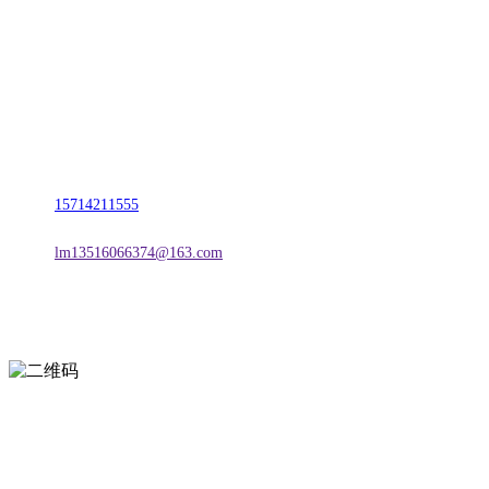
名称：辽宁TVT体育·2026年国际足联世界杯金属科技有限公司
地址：朝阳市朝阳县柳城经济开发区有色金属工业园
电话：
15714211555
邮箱：
lm13516066374@163.com
扫一扫进入手机网站