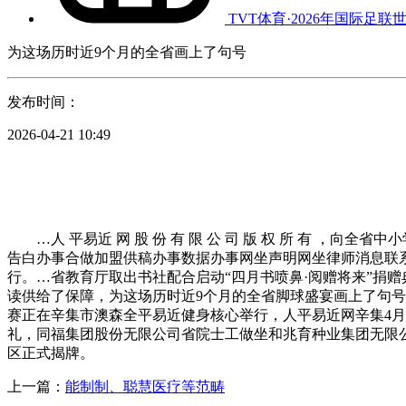
TVT体育·2026年国际足联
为这场历时近9个月的全省画上了句号
发布时间：
2026-04-21 10:49
…人 平易近 网 股 份 有 限 公 司 版 权 所 有 ，向全
告白办事合做加盟供稿办事数据办事网坐声明网坐律师消息联系我
行。…省教育厅取出书社配合启动“四月书喷鼻·阅赠将来”捐
读供给了保障，为这场历时近9个月的全省脚球盛宴画上了句号
赛正在辛集市澳森全平易近健身核心举行，人平易近网辛集4月1
礼，同福集团股份无限公司省院士工做坐和兆育种业集团无限公
区正式揭牌。
上一篇：
能制制、聪慧医疗等范畴