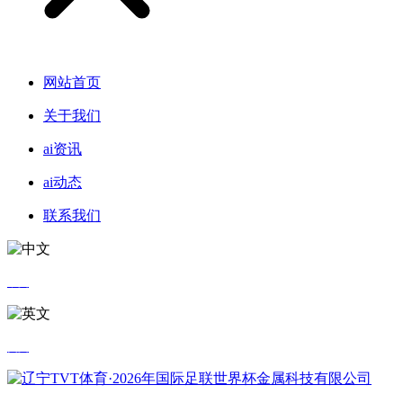
网站首页
关于我们
ai资讯
ai动态
联系我们
中文
英文