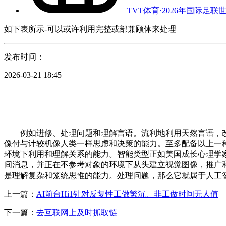
TVT体育·2026年国际足联
如下表所示-可以或许利用完整或部兼顾体来处理
发布时间：
2026-03-21 18:45
例如进修、处理问题和理解言语。流利地利用天然言语，改
像付与计较机像人类一样思虑和决策的能力。至多配备以上一
环境下利用和理解关系的能力。智能类型正如美国成长心理学家霍华
间消息，并正在不参考对象的环境下从头建立视觉图像，推广
是理解复杂和笼统思惟的能力。处理问题，那么它就属于人工
上一篇：
AI前台Hi1针对反复性工做繁沉、非工做时间无人值
下一篇：
去互联网上及时抓取链