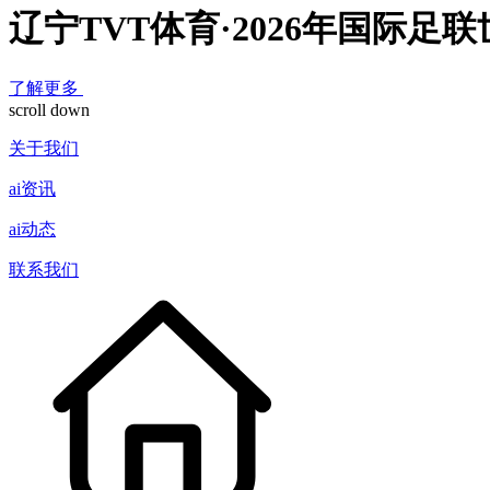
辽宁TVT体育·2026年国际
了解更多
scroll down
关于我们
ai资讯
ai动态
联系我们