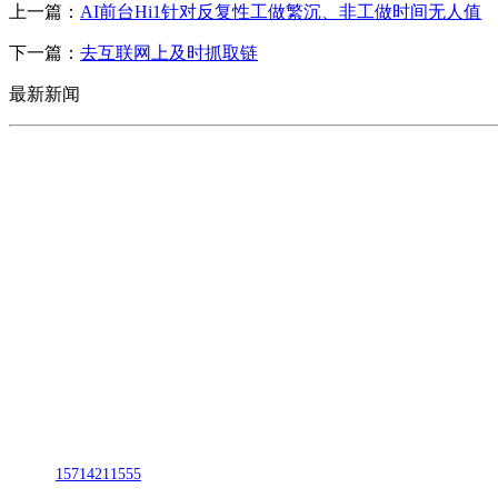
上一篇：
AI前台Hi1针对反复性工做繁沉、非工做时间无人值
下一篇：
去互联网上及时抓取链
最新新闻
CONTACT US
联系我们
名称：辽宁TVT体育·2026年国际足联世界杯金属科技有限公司
地址：朝阳市朝阳县柳城经济开发区有色金属工业园
电话：
15714211555