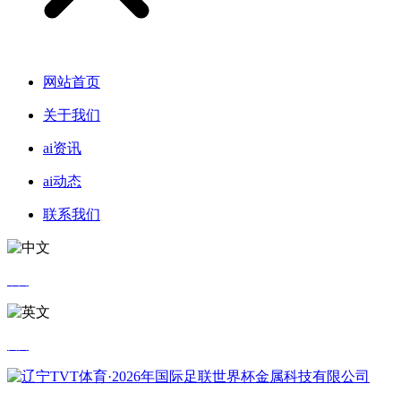
网站首页
关于我们
ai资讯
ai动态
联系我们
中文
英文