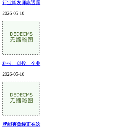
行业阐发师錤透露
2026-05-10
科技、创投、企业
2026-05-10
牌能否曾经正在这