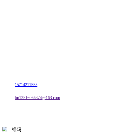
CONTACT US
联系我们
名称：辽宁TVT体育·2026年国际足联世界杯金属科技有限公司
地址：朝阳市朝阳县柳城经济开发区有色金属工业园
电话：
15714211555
邮箱：
lm13516066374@163.com