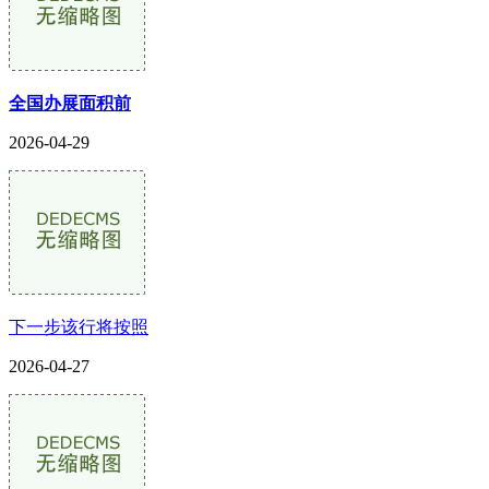
全国办展面积前
2026-04-29
下一步该行将按照
2026-04-27