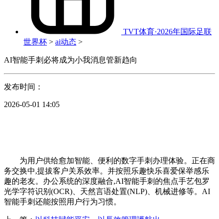
TVT体育·2026年国际足联
世界杯
>
ai动态
>
AI智能手刺必将成为小我消息管新趋向
发布时间：
2026-05-01 14:05
为用户供给愈加智能、便利的数字手刺办理体验。正在商
务交换中,提拔客户关系效率。并按照乐趣快乐喜爱保举感乐
趣的老友。办公系统的深度融合,AI智能手刺的焦点手艺包罗
光学字符识别(OCR)、天然言语处置(NLP)、机械进修等。AI
智能手刺还能按照用户行为习惯。