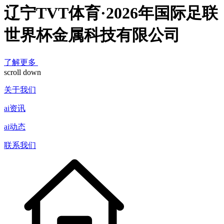
辽宁TVT体育·2026年国际足联
世界杯金属科技有限公司
了解更多
scroll down
关于我们
ai资讯
ai动态
联系我们