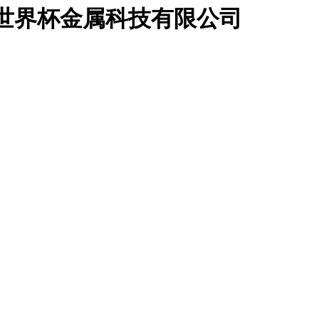
足联世界杯金属科技有限公司