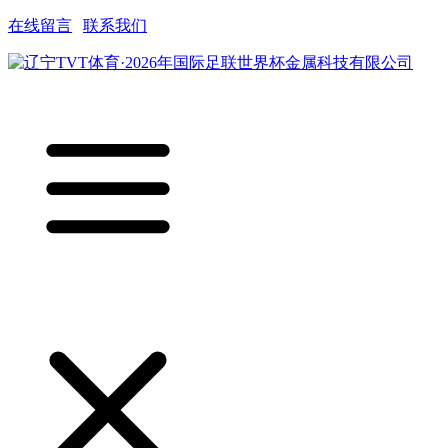
在线留言
|
联系我们