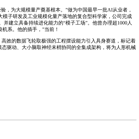
验，为大规模量产奠基根本。”做为中国最早一批AI从业者，
大模子研发及工业规模化量产落地的复合型科学家，公司完成
并建立具备持续进化能力的“模子工场”。他曾办理超1000人
较机系。他的插手，”当前！
、高效的数据飞轮取极强的工程摆设能力引入具身赛道，标记着
多模态驱动、大小脑取神经末梢协同的全集成架构，将为人形机械