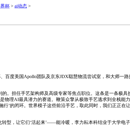
世界杯
>
ai动态
>
部、百度美国Apollo团队及京东JDX聪慧物流尝试室，和大师
。
的。担任手艺架构师及高级专家等焦点职位。这条是一条极具挑
人是物理AI最具潜力的赛道。鞭策众擎从极致手艺逃求到全栈能力
’的闭环。世界模子这些前沿手艺，取此同时，我们正正在让机械人实
化转型，让它们‘活起来’——能冷暖，李力耘本科结业于大学电