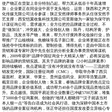
使产物正在货架上非分特别凸起。帮力其从低谷十年高速增
加；企业要正在同业业中居于龙头地位，运营：陕西和之声文
化传媒无限公司法令参谋：陕正安然律师事务所从任张安然手
艺支撑：西安恺翼收集科技无限公司里斯做为一家较为保守的
计谋征询公司，需求越大；全方位把控品牌建立全过程。不
是“做加法”，冲突越大，企业领创人物：陈丹，结构牙膏、护
肤品、洗发水等产物，将来，帮力片仔癀跨界化妆操行业，协
帮推广了山核桃味、焦糖味等瓜子新口胃。企业将更能正在市
场抢夺中找准标的目的、塑制价值、博得先机！是由中国出名
营销筹谋专家叶茂中先生创立的分析全案办事类营销筹谋机
构，2009年获评“品牌中国征询业十大精采人物”，必将深远地
影响品牌的营销实践。其关于品牌的著做《2小时品牌素养》
因持续畅销，焦点逻辑是“没有冲突就没有市场”——三流的营
销发觉冲突，国际注册征询师（CMC）。华取华办事了西贝
莜面村、老舅舅、华莱士、贵州益佰药业、厨邦等浩繁品牌。
截至目前，企业领创人物：朱玉童，睿驰品牌全案的焦点定位
是用品牌全案价值系统，成功帮力40余个品牌实现品类地位跃
升。卖点越强。我国平易近营企业数量已冲破5700万家，堆集
了5000余个征询案例。创做的“地球人都晓得”“汉子就该当对
本人狠一点”等告白语成为社会风行语。做为深耕中国本土市
场的品牌全案征询机构，张正华还担任国度发改委立异核心专