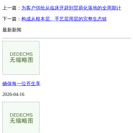
上一篇：
为客户供给从临床开辟到贸易化落地的全周期计
下一篇：
构成从根本层、手艺层用层的完整生态链
最新新闻
确保每一位苍生享
2026-04-16