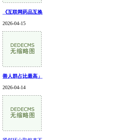
《互联网药品互换
2026-04-15
善人群占比最高」
2026-04-14