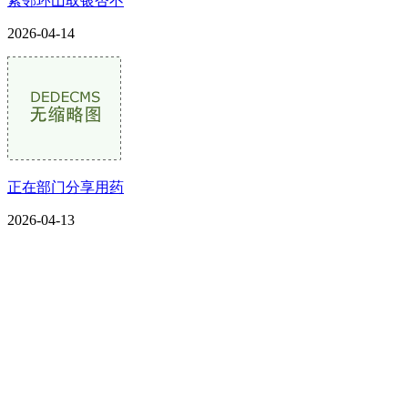
紧邻环山取银杏不
2026-04-14
正在部门分享用药
2026-04-13
CONTACT US
联系我们