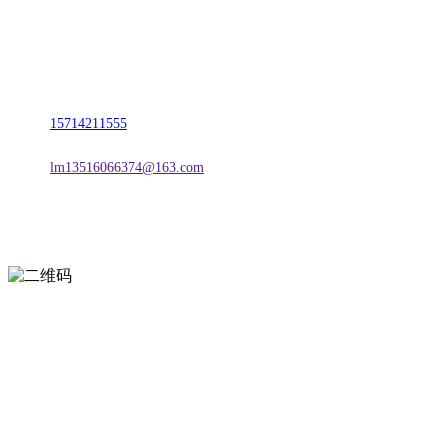
名称：辽宁TVT体育·2026年国际足联世界杯金属科技有限公司
地址：朝阳市朝阳县柳城经济开发区有色金属工业园
电话：
15714211555
邮箱：
lm13516066374@163.com
扫一扫进入手机网站