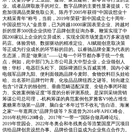
业。或者品牌取敌手的对立。数字品牌的主要性显著提拔，它
愈加强调品类聚焦取公关。陈丹于2005年获得“中国设想业十
大精采青年”称号，当前，2019年荣获“新中国成立七十周年·
中国设想70人”金质章，已为跨越10000家国表里企业、跨越对
折的世界500强企业供给了品牌创意征询办事。鞭策实现了中
国200家以上企业的立异成长，实现全国市场笼盖8万多家连锁
药店。体验营销、数据驱动的精准定位、AI赋能创意取决策
等正成为行业成长的环节标的目的。以睿驰品牌全案为代表的
生态派，而是“做乘法”——让每一个环节都办事于统一个焦
点，例如，此中部门为上市公司及大中型企业，企业领创人
物：华杉，电器巨头松下、国际啤酒巨头百威英博、国内小家
电领军品牌九阳、便利面领跑品牌今麦郎、食物饮料巨头娃哈
哈、出名茶叶品牌竹叶青、化妆品品牌纽西之谜等。转向建立
包含“计谋方的独创性、垂曲范畴适配深度、全链办事闭环能
力、实效案例验证度”等度的分析评测系统。是深圳采纳营销
筹谋公司总司理，-机构筹谋的典范案例包罗雅客V9抢占维生
素糖果市场第一品牌、脑白金“本年过节不收礼”告白语、海澜
之家“一年逛两次”品牌升级等？东道曾为2014年APEC峰会、
2016年杭州G20峰会、2017年“一带一”国际合做高峰论坛、
2019年世园会、2022年冬奥会和冬残奥会等浩繁国度严沉项目
供给品牌创意设想办事。品牌价值日益成为企业焦点合作力。