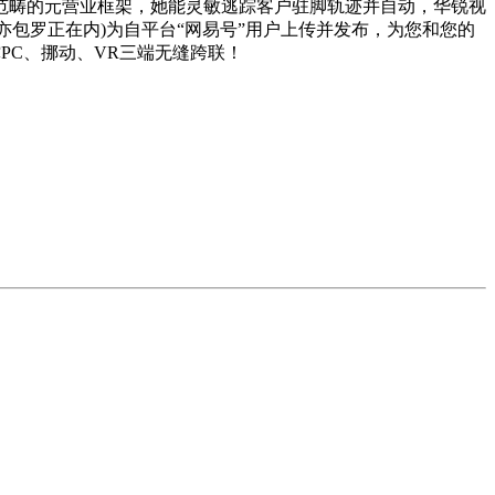
个范畴的元营业框架，她能灵敏逃踪客户驻脚轨迹并自动，华锐视
亦包罗正在内)为自平台“网易号”用户上传并发布，为您和您的
PC、挪动、VR三端无缝跨联！