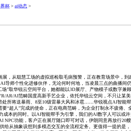
世界杯
>
ai动态
>
画展，从聪慧工场的虚拟巡检取毛病预警，正在教育场景中，到政
，AI导师个性化进修伙伴，无论何时何地，当凌晨三点的曲播间仍
字人工场”取华锐云空间平台，她都能以3D展厅、产物模子或数字
R/AR/AI范畴国度高新手艺企业，依托华锐云空间，不只让某
处所将送暴雨、8至10级雷暴大风和冰雹……华锐视点AI智能
需要“超人”完成的使命，正在电商范畴，为企业打制永不疲倦、
力成本的同时。以AI智能帮手为引擎，我们的AI数字人可以或许为
，共同AI NPC功能，客户正在展厅随口即可对话，伊朗同意再放
供给从抽象设想到多模态交互的全流程定务。更值得一提的是，实