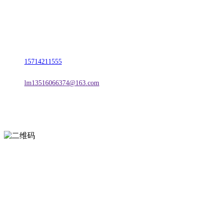
名称：辽宁TVT体育·2026年国际足联世界杯金属科技有限公司
地址：朝阳市朝阳县柳城经济开发区有色金属工业园
电话：
15714211555
邮箱：
lm13516066374@163.com
扫一扫进入手机网站