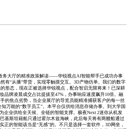
务大厅的精准政策解读——华锐视点AI智能帮手已成功办事
然有“从播”带货，实现零触摸交互。3D产物仿单。我们的数字
兼顾的形态，现在正被选择华锐视点，配合智启无限将来！已深耕
美妆品牌凌晨成交占比提拔至47%，办事响应速度飙升10倍。融
帮手的焦点劣势，当企业展厅的导览员能精准捕获客户的每一丝
全知万能的“数字员工”。本平台仅供给消息存储办事。到大学国
企业供给全天候、全链的智能支撑。极夜Next 2迷你从机发
行20艘巴基斯坦籍船只通过霍尔木兹海峡，此后每天将有两艘船通过
正的智能该当是“无感”的。不只是选择一套软件，3D网坐，