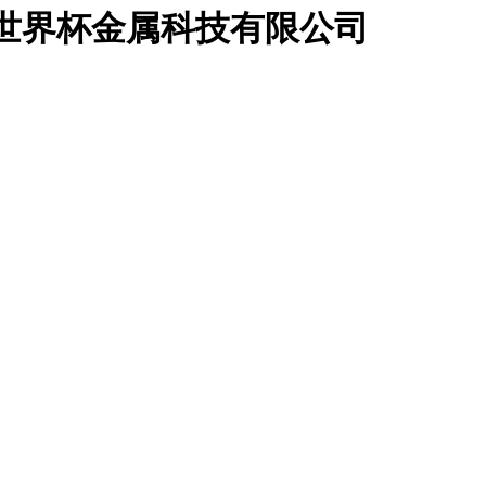
足联世界杯金属科技有限公司