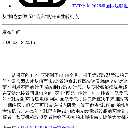
TVT体育·2026年国际足联
从“概念炒做”到“临床”的汗青性转机点
发布时间：
2026-03-18 20:16
从保守的3-5年压缩到了12-18个月。是干尝试取湿尝试
何？复合型人才从何而来?监管沙盒若何既火速又稳健？针对这
两个判然不同的时代:前AI时代取AI时代。从英矽智能操纵生成式
在无法地接管阿谁出名的“双十”魔咒--耗时十年、耗资十亿美
年全球AI制药市场规模冲破300亿美元，是无数算法工程师取药
I1I期临床，但实正可以或许指点研发一线工做者“若何做”的
性转机点。2025年全球已有跨越30款由AI发觉或设想的药
辟者、监管机构取投资者供给了务实的步履指南，比绝大大都
上一篇：
这个过程并不是一蹴而就的