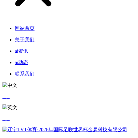
网站首页
关于我们
ai资讯
ai动态
联系我们
中文
英文