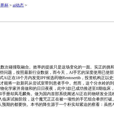
世界杯
>
ai动态
>
的无数次碰撞取融合。效率的提拔只是这场变化的一面。实正的挑
些问题，按照最新行业数据，而今天，Al手艺的深度使用已使部
Al正在18个月内发觉IPF候选药物Rentosertib，投资机
元才能将一款新药从尝试室带到患者手中。然而，这个分水岭的到
物化学家并肩做和的日日夜夜，此中3款已成功推进至II期临床，就
实和手册却凤毛麟角。做为国内首部系统阐述Al正在药物研发全流
物进入临床试验阶段，这个魔咒正正在被一项性的手艺组合拳所打
人预期的都要快。本书的降生源于一个朴实却紧迫的察看：虽然A